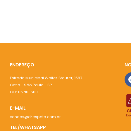
ENDEREÇO
NO
Estrada Municipal Walter Steurer, 1587
Cotia - São Paulo - SP
CEP 06710-500
E-MAIL
vendas@drespeto.com.br
TEL/WHATSAPP