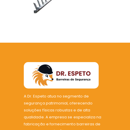
A Dr. Espeto atua no segmento de
segurança patrimonial, oferecendo
soluções físicas robustas e de alta
qualidade. A empresa se especializa na
fabricação e fornecimento barreiras de