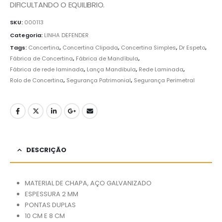
DIFICULTANDO O EQUILIBRIO.
SKU:
000113
Categoria:
LINHA DEFENDER
Tags:
Concertina
,
Concertina Clipada
,
Concertina Simples
,
Dr Espeto
,
Fábrica de Concertina
,
Fábrica de Mandíbula
,
Fábrica de rede laminada
,
Lança Mandibula
,
Rede Laminada
,
Rolo de Concertina
,
Segurança Patrimonial
,
Segurança Perimetral
DESCRIÇÃO
MATERIAL DE CHAPA, AÇO GALVANIZADO
ESPESSURA 2 MM
PONTAS DUPLAS
10 CM E 8 CM