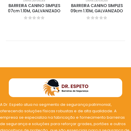
LINHA DEFENDER
LINHA DEFENDER
BARREIRA CANINO SIMPLES
BARREIRA CANINO SIMPLES
07cm 1.10M, GALVANIZADO
09cm 1.10M, GALVANIZADO
0
out of 5
0
out of 5
A Dr. Espeto atua no segmento de segurança patrimonial,
oferecendo soluções físicas robustas e de alta qualidade. A
empresa se especializa na fabricação e fornecimento barreiras
de segurança e soluções para reforçar grades, portões e outros
dispositivos de proteção, que são essenciais para a segurança de