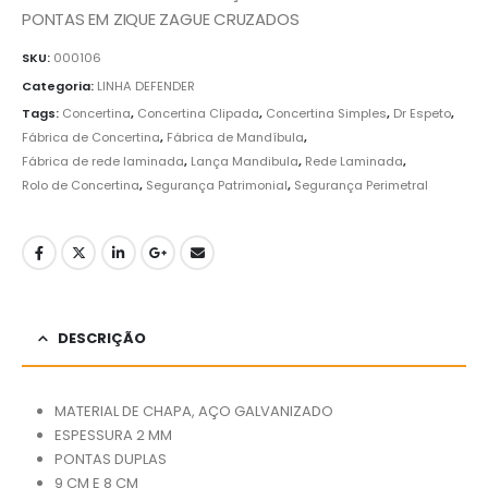
PONTAS EM ZIQUE ZAGUE CRUZADOS
SKU:
000106
Categoria:
LINHA DEFENDER
Tags:
Concertina
,
Concertina Clipada
,
Concertina Simples
,
Dr Espeto
,
Fábrica de Concertina
,
Fábrica de Mandíbula
,
Fábrica de rede laminada
,
Lança Mandibula
,
Rede Laminada
,
Rolo de Concertina
,
Segurança Patrimonial
,
Segurança Perimetral
DESCRIÇÃO
MATERIAL DE CHAPA, AÇO GALVANIZADO
ESPESSURA 2 MM
PONTAS DUPLAS
9 CM E 8 CM