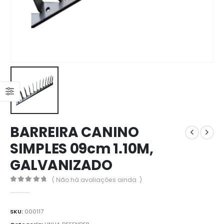
BARREIRA CANINO
SIMPLES 09cm 1.10M,
GALVANIZADO
( Não há avaliações ainda. )
0
out of 5
SKU:
000117