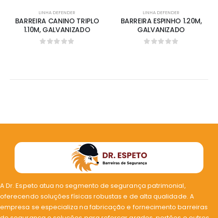
LINHA DEFENDER
LINHA DEFENDER
BARREIRA CANINO TRIPLO
BARREIRA ESPINHO 1.20M,
1.10M, GALVANIZADO
GALVANIZADO
0
out of 5
0
out of 5
A Dr. Espeto atua no segmento de segurança patrimonial,
oferecendo soluções físicas robustas e de alta qualidade. A
empresa se especializa na fabricação e fornecimento barreiras
de segurança e soluções para reforçar grades, portões e outros