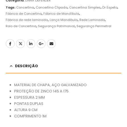
Categoria:
LINHA DEFENDER
Tags:
Concertina
,
Concertina Clipada
,
Concertina Simples
,
Dr Espeto
,
Fábrica de Concertina
,
Fábrica de Mandíbula
,
Fábrica de rede laminada
,
Lança Mandibula
,
Rede Laminada
,
Rolo de Concertina
,
Segurança Patrimonial
,
Segurança Perimetral
DESCRIÇÃO
MATERIAL DE CHAPA, AÇO GALVANIZADO
PROTEÇÃO DE ZINCO 145 A 175
ESPESSURA 2 MM
PONTAS DUPLAS
ALTURA 9 CM
COMPRIMENTO 1M