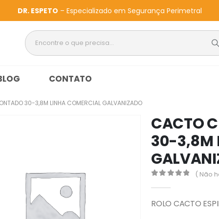
DR. ESPETO
– Especializado em Segurança Perimetral
BLOG
CONTATO
ONTADO 30-3,8M LINHA COMERCIAL GALVANIZADO
CACTO C
30-3,8M
GALVAN
( Não h
0
out of 5
ROLO CACTO ESPI