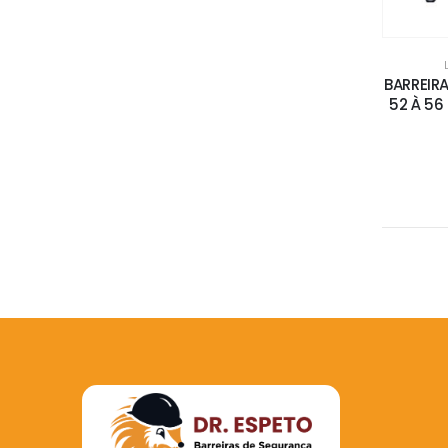
BARREIR
52 À 56