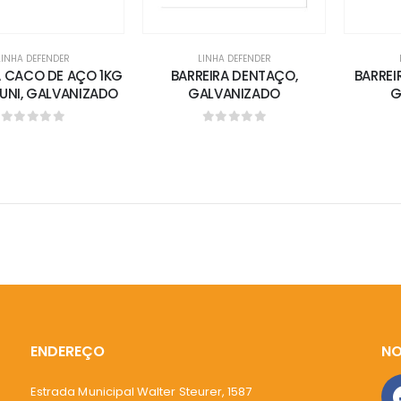
LINHA DEFENDER
LINHA DEFENDER
A CACO DE AÇO 1KG
BARREIRA DENTAÇO,
BARREI
 UNI, GALVANIZADO
GALVANIZADO
G
0
out of 5
0
out of 5
ENDEREÇO
NO
Estrada Municipal Walter Steurer, 1587