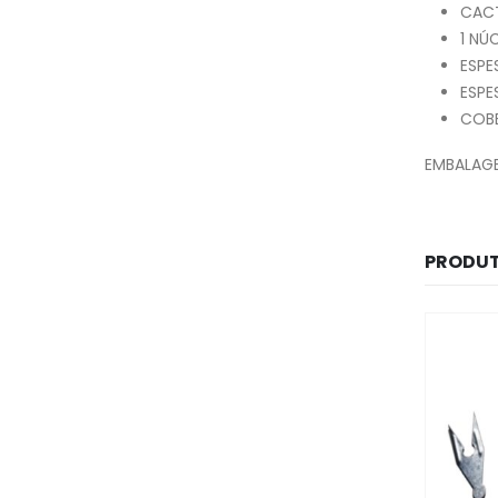
CACT
1 NÚ
ESPE
ESPE
COBE
EMBALAG
PRODUT